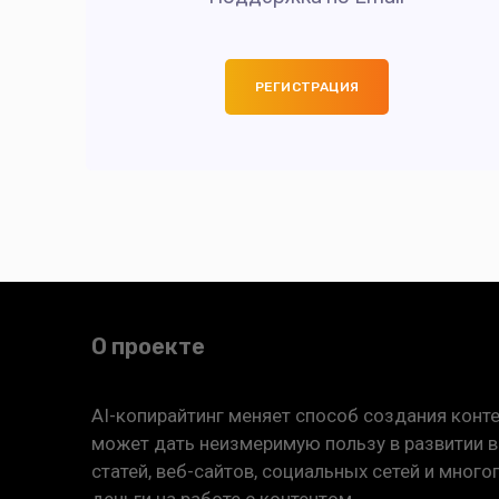
РЕГИСТРАЦИЯ
О проекте
AI-копирайтинг меняет способ создания конте
может дать неизмеримую пользу в развитии ва
статей, веб-сайтов, социальных сетей и мног