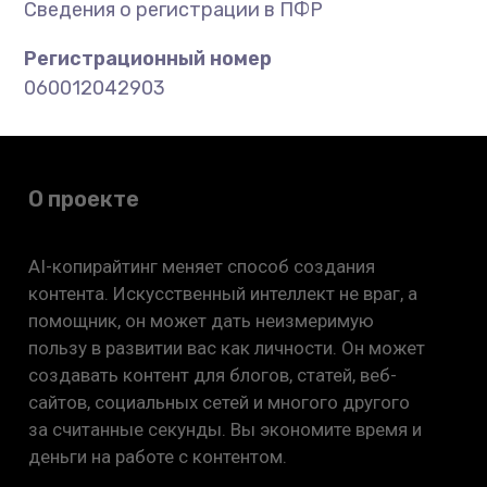
Сведения о регистрации в
ПФР
Регистрационный номер
060012042903
О проекте
AI-копирайтинг меняет способ создания
контента. Искусственный интеллект не враг, а
помощник, он может дать неизмеримую
пользу в развитии вас как личности. Он может
создавать контент для блогов, статей, веб-
сайтов, социальных сетей и многого другого
за считанные секунды. Вы экономите время и
деньги на работе с контентом.