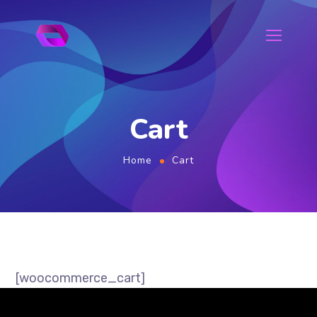
Cart
Home
Cart
[woocommerce_cart]